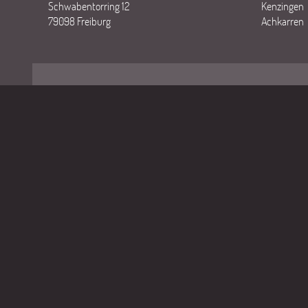
Schwabentorring 12
Kenzingen
79098 Freiburg
Achkarren