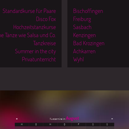
Standardkurse für Paare
Bischoffingen
Disco Fox
Freiburg
Hochzeitstanzkurse
Sasbach
ne Tänze wie Salsa und Co.
Kenzingen
Tanzkreise
Bad Krozingen
Summer in the city
Achkarren
Privatunterricht
Wyhl
August
«
»
M
D
M
D
F
S
S
1
2