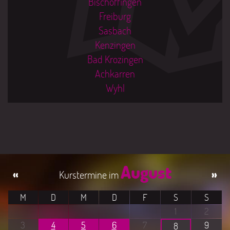
Bischoffingen
Freiburg
Sasbach
Kenzingen
Bad Krozingen
Achkarren
Wyhl
August
«
»
M
D
M
D
F
S
S
1
2
3
4
5
6
7
9
8