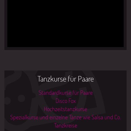
Tanzkurse für Paare
Standardkurse für Paare
Disco Fox
Hochzeitstanzkurse
Spezialkurse und einzelne Tänze wie Salsa und Co.
Tanzkreise