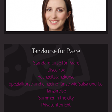
Tanzkurse für Paare
Standardkurse für Paare
Disco Fox
Hochzeitstanzkurse
Spezialkurse und einzelne Tänze wie Salsa und Co.
Tanzkreise
Summer in the city
Privatunterricht