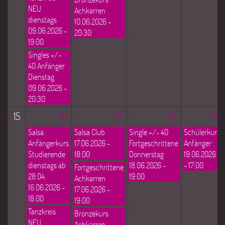
NEU
Achkarren
dienstags
10.06.2026 -
09.06.2026 -
20:30
19:00
Singles +/-
40 Anfänger
Dienstag
09.06.2026 -
20:30
15
16
17
18
19
Salsa
Salsa Club
Single +/- 40
Schülerkurs
Anfängerkurs
17.06.2026 -
Fortgeschrittene
Anfänger
Studierende
18:00
Donnerstag
19.06.2026
dienstags ab
18.06.2026 -
- 17:00
Fortgeschrittene
28.04.
19:00
Achkarren
16.06.2026 -
17.06.2026 -
18:00
19:00
Tanzkreis
Bronzekurs
NEU
Achkarren