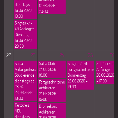
dienstags
17.06.2026 -
16.06.2026 -
20:30
19:00
Singles +/-
40 Anfänger
Dienstag
16.06.2026 -
20:30
22
23
24
25
26
Salsa
Salsa Club
Single +/- 40
Schülerkurs
Anfängerkurs
24.06.2026 -
Fortgeschrittene
Anfänger
Studierende
18:00
Donnerstag
26.06.2026
dienstags ab
25.06.2026 -
- 17:00
Fortgeschrittene
28.04.
19:00
Achkarren
23.06.2026 -
24.06.2026 -
18:00
19:00
Tanzkreis
Bronzekurs
NEU
Achkarren
dienstags
24.06.2026 -