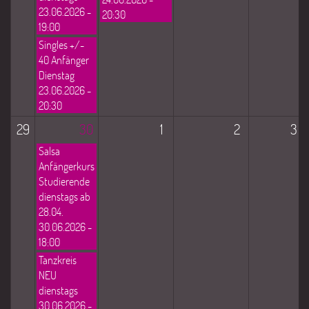
23.06.2026 -
20:30
19:00
Singles +/-
40 Anfänger
Dienstag
23.06.2026 -
20:30
29
30
1
2
3
Salsa
Anfängerkurs
Studierende
dienstags ab
28.04.
30.06.2026 -
18:00
Tanzkreis
NEU
dienstags
30.06.2026 -