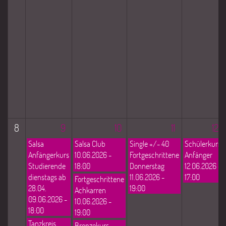
8
9
10
11
12
Salsa
Salsa Club
Single +/- 40
Schülerkurs
Anfängerkurs
10.06.2026 -
Fortgeschrittene
Anfänger
Studierende
18:00
Donnerstag
12.06.2026 -
dienstags ab
11.06.2026 -
17:00
Fortgeschrittene
28.04.
19:00
Achkarren
09.06.2026 -
10.06.2026 -
18:00
19:00
Tanzkreis
Bronzekurs