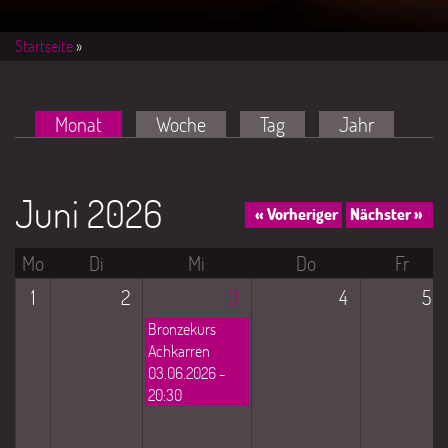
Startseite
»
Haupt-Reiter
Monat
(aktiver Reiter)
Woche
Tag
Jahr
Juni 2026
« Vorheriger
Nächster »
Mo
Di
Mi
Do
Fr
1
2
3
4
5
Bronzekurs
Achkarren
03.06.2026 -
20:30