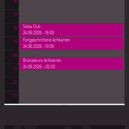
16
17
Salsa Club
18
24.06.2026 - 18:00
Fortgeschrittene Achkarren
19
24.06.2026 - 19:00
20
Bronzekurs Achkarren
24.06.2026 - 20:30
21
22
23