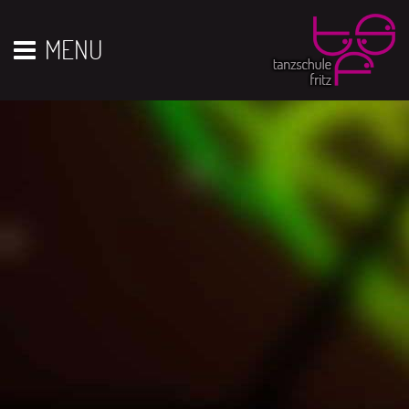
Vor 01
01
02
03
04
05
06