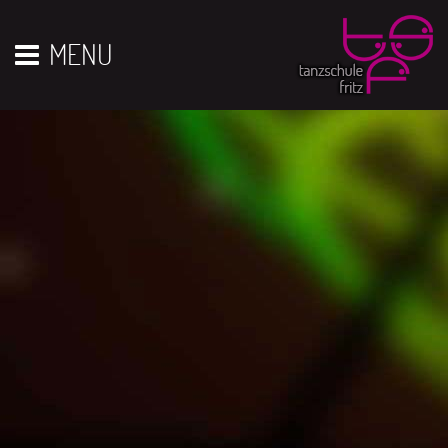
Vor 01
01
02
03
04
05
06