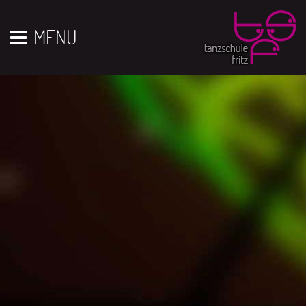
Vor 01
01
02
03
04
05
06