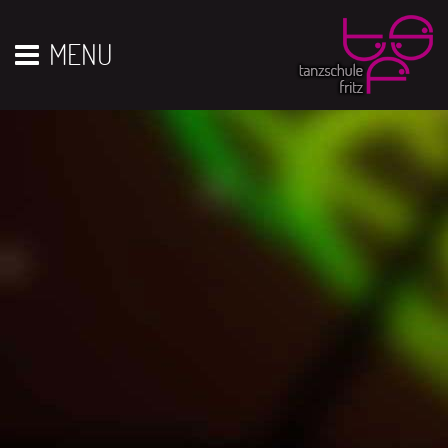
Vor 01
01
02
03
04
05
06