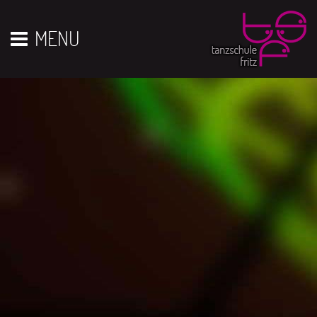
Vor 01
01
02
03
04
05
06