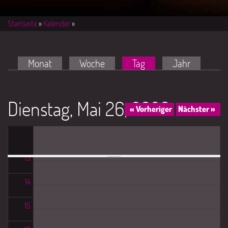
07
Startseite
»
Kalender
»
08
Haupt-Reiter
09
Monat
Woche
Tag
(aktiver Reiter)
Jahr
10
Dienstag, Mai 26, 2026
« Vorheriger
Nächster »
11
12
13
14
15