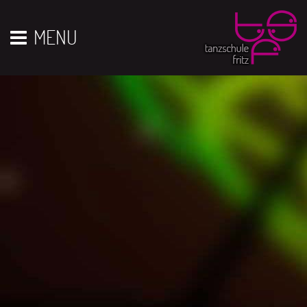
Vor 01
01
02
03
04
05
06