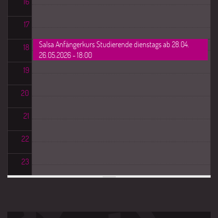
16
17
Salsa Anfängerkurs Studierende dienstags ab 28.04.
18
26.05.2026 - 18:00
19
20
21
22
23