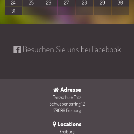
24
25
26
27
28
29
30
31
Besuchen Sie uns bei Facebook
Adresse
Tanzschule Fritz
Schwabentorring 12
79098 Freiburg
Locations
Freiburg