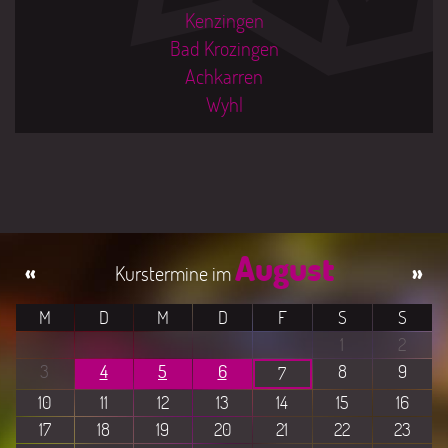
Kenzingen
Bad Krozingen
Achkarren
Wyhl
August
«
»
M
D
M
D
F
S
S
1
2
3
4
5
6
8
9
7
10
11
12
13
14
15
16
17
18
19
20
21
22
23