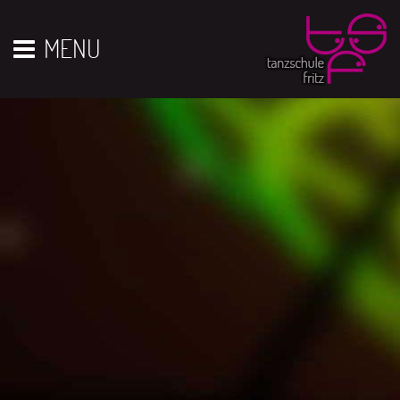
Vor 01
01
02
03
04
05