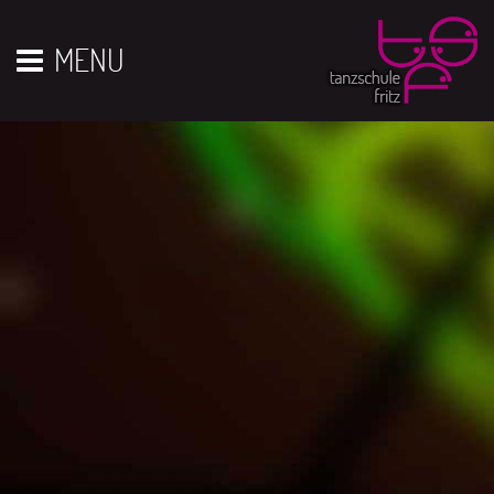
Vor 01
01
02
03
04
05
06